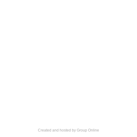
W. Johansen VVS ApS
W. Ventilation ApS
Metalbuen 20A
2750 Ballerup​
CVR: 53 72 32 17​
Created and hosted by Group Online