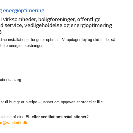
og energioptimering
i virksomheder, boligforeninger, offentlige
ed service, vedligeholdelse og energioptimering
g
.
dine installationer fungerer optimalt. Vi opdager fejl og slid i tide, så
 høje energiomkostninger.
ilationsanlæg
r til hurtigt at hjælpe – uanset om opgaven er stor eller lille.
holdelse af dine
EL eller ventilationsinstallationer
?
fo@w-teknik.dk
.