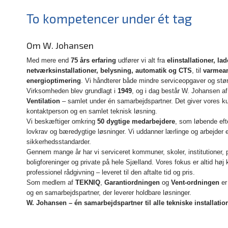
To kompetencer under ét tag
Om W. Johansen
Med mere end
75 års erfaring
udfører vi alt fra
elinstallationer, lad
netværksinstallationer, belysning, automatik og CTS
, til
varmean
energioptimering
. Vi håndterer både mindre serviceopgaver og stør
Virksomheden blev grundlagt i
1949
, og i dag består W. Johansen a
Ventilation
– samlet under én samarbejdspartner. Det giver vores k
kontaktperson og en samlet teknisk løsning.
Vi beskæftiger omkring
50 dygtige medarbejdere
, som løbende eft
lovkrav og bæredygtige løsninger. Vi uddanner lærlinge og arbejder ef
sikkerhedsstandarder.
Gennem mange år har vi serviceret kommuner, skoler, institutioner,
boligforeninger og private på hele Sjælland. Vores fokus er altid høj k
professionel rådgivning – leveret til den aftalte tid og pris.
Som medlem af
TEKNIQ
,
Garantiordningen
og
Vent-ordningen
er
og en samarbejdspartner, der leverer holdbare løsninger.
W. Johansen – én samarbejdspartner til alle tekniske installatio