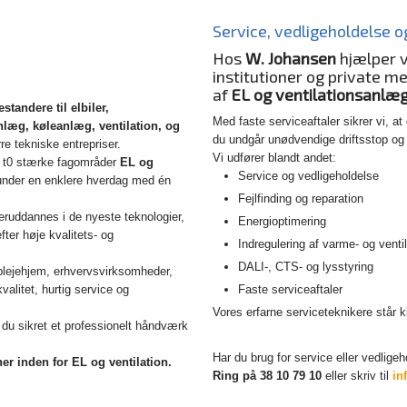
Service, vedligeholdelse 
Hos
W. Johansen
hjælper v
institutioner og private m
af
EL og ventilationsanlæ
estandere til elbiler,
Med faste serviceaftaler sikrer vi, at 
læg, køleanlæg, ventilation, og
du undgår unødvendige driftsstop og
re tekniske entrepriser.
Vi udfører blandt andet:
f t0 stærke fagområder
EL og
Service og vedligeholdelse
under en enklere hverdag med én
Fejlfinding og reparation
eruddannes i de nyeste teknologier,
Energioptimering
ter høje kvalitets- og
Indregulering af varme- og vent
DALI-, CTS- og lysstyring
 plejehjem, erhvervsvirksomheder,
valitet, hurtig service og
Faste serviceaftaler
Vores erfarne serviceteknikere står kla
 du sikret et professionelt håndværk
Har du brug for service eller vedlige
ner inden for EL og ventilation.
Ring på 38 10 79 10
eller skriv til
in